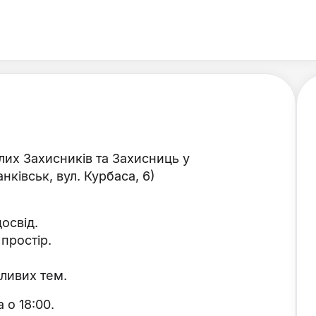
их Захисників та Захисниць у
ківськ, вул. Курбаса, 6)
досвід.
 простір.
жливих тем.
 о 18:00.