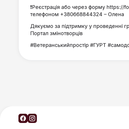
​❗️Реєстрація або через форму https:/
телефоном +380668844324 – Олена
Дякуємо за підтримку у проведенні 
Портал змінотворців
#Ветеранськийпростір #ГУРТ #самодо