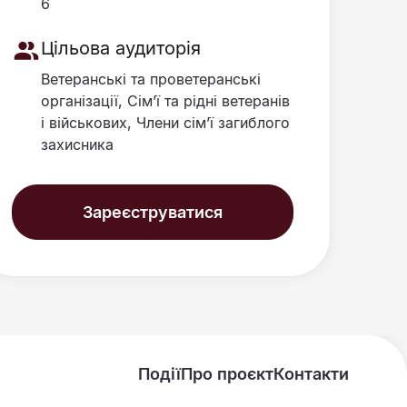
6
Цільова аудиторія
Ветеранські та проветеранські
організації, Сім’ї та рідні ветеранів
і військових, Члени сімʼї загиблого
захисника
Зареєструватися
Події
Про проєкт
Контакти