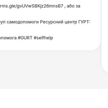
/forms.gle/gvUVwSBKjz26mnsB7 , або за
груп самодопомоги Ресурсний центр ГУРТ:
помога #GURT #selfhelp