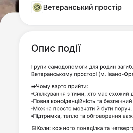
Ветеранський простір
Опис події
Групи самодопомоги для родин загибл
Ветеранському просторі (м. Івано-Фран
➡️​Чому варто прийти:
▫️​Спілкування з тими, хто має схожий 
▫️​Повна конфіденційність та безпечний
▫️​Можна просто мовчати й бути поруч.
▫️​Підтримка, тепло та обговорення ва
📆​Коли: кожного понеділка та четверга