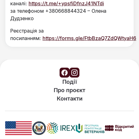
каналі:
https://t.me/+ypsfiDfnzJ41NTdi
за телефоном +380668844324 – Олена
Дудзенко
Реєстрація за
посиланням:
https://forms.gle/FtbBzaQ7ZdQWtyaH6
Події
Про проєкт
Контакти